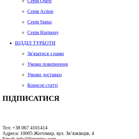
Серія Quest
Серія Action
Серія Status
Серія Harmony
ВІДДІЛ ТУРБОТИ
Зв'язатися з нами
Умови повернення
Умови доставки
Корисні статті
ПІДПИСАТИСЯ
Підпишись на поштову розсилку та отримай 5% знижки
Facebook
Twitter
Instagram
Youtube
Telegram
Тел:
+38 067 4101414
Адреса:
10005 Житомир, вул. Звʼязківців, 4
Email:
info@ferumina.com